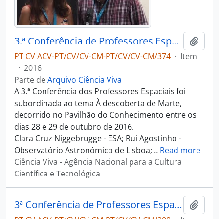
3.ª Conferência de Professores Espaciais
Adici
PT CV ACV-PT/CV/CV-CM-PT/CV/CV-CM/374
·
Item
·
2016
Parte de
Arquivo Ciência Viva
A 3.ª Conferência dos Professores Espaciais foi
subordinada ao tema À descoberta de Marte,
decorrido no Pavilhão do Conhecimento entre os
dias 28 e 29 de outubro de 2016.
Clara Cruz Niggebrugge - ESA; Rui Agostinho -
Observatório Astronómico de Lisboa;
…
Read more
Ciência Viva - Agência Nacional para a Cultura
Científica e Tecnológica
3ª Conferência de Professores Espaciais - Entrevista Rui Agostinho
Adici