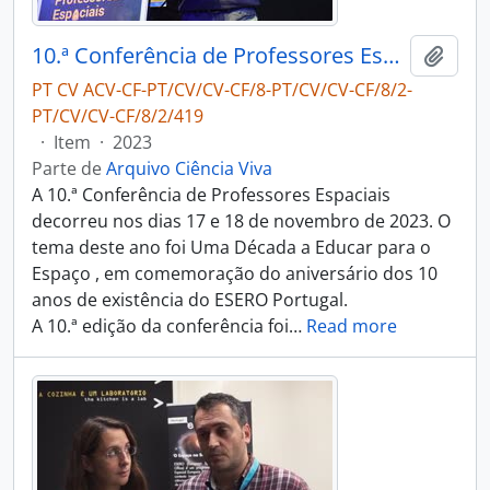
10.ª Conferência de Professores Espaciais
Adici
PT CV ACV-CF-PT/CV/CV-CF/8-PT/CV/CV-CF/8/2-
PT/CV/CV-CF/8/2/419
·
Item
·
2023
Parte de
Arquivo Ciência Viva
A 10.ª Conferência de Professores Espaciais
decorreu nos dias 17 e 18 de novembro de 2023. O
tema deste ano foi Uma Década a Educar para o
Espaço , em comemoração do aniversário dos 10
anos de existência do ESERO Portugal.
A 10.ª edição da conferência foi
…
Read more