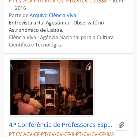
PT CV ACV-PT/CV/CV-CM-PT/CV/CV-CM/388
·
Item
·
2016
Parte de
Arquivo Ciência Viva
Entrevista a Rui Agostinho - Observatório
Astronómico de Lisboa.
Ciência Viva - Agência Nacional para a Cultura
Científica e Tecnológica
4.ª Conferência de Professores Espaciais
Adici
PT CV ACV-CF-PT/CV/CV-CF/8-PT/CV/CV-CF/8/2-