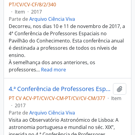
PT/CV/CV-CF/8/2/340
·
Item
·
2017
Parte de
Arquivo Ciência Viva
Decorreu, nos dias 10 e 11 de novembro de 2017, a
4ª Conferência de Professores Espaciais no
Pavilhão do Conhecimento. Esta conferência anual
é destinada a professores de todos os níveis de
ensino.
À semelhança dos anos anteriores, os
professores
…
Read more
4.ª Conferência de Professores Espaciais - Rui Agostinho - A Astronomia do século XIX
Adici
PT CV ACV-PT/CV/CV-CM-PT/CV/CV-CM/377
·
Item
·
2017
Parte de
Arquivo Ciência Viva
Visita ao Observatório Astronómico de Lisboa: A
astronomia portuguesa e mundial no séc. XIX”,
inserida no 4.ª Conferência de Professores