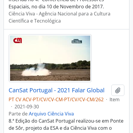
Espaciais, no dia 10 de Novembro de 2017.
Ciência Viva - Agência Nacional para a Cultura
Científica e Tecnológica
CanSat Portugal - 2021 Falar Global
Adici
PT CV ACV-PT/CV/CV-CM-PT/CV/CV-CM/262
·
Item
·
2021-09-30
Parte de
Arquivo Ciência Viva
8.ª Edição do CanSat Portugal realizou-se em Ponte
de Sôr, projeto da ESA e da Ciência Viva com o