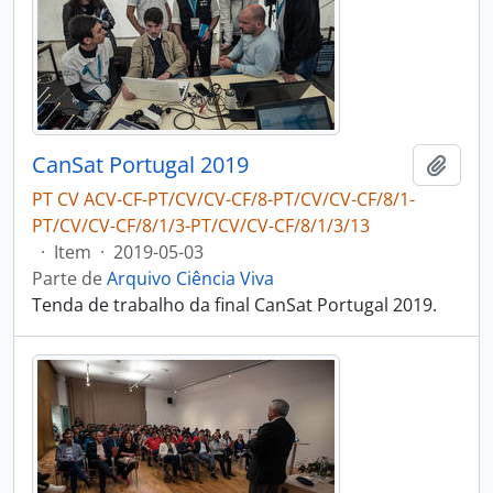
CanSat Portugal 2019
Adici
PT CV ACV-CF-PT/CV/CV-CF/8-PT/CV/CV-CF/8/1-
PT/CV/CV-CF/8/1/3-PT/CV/CV-CF/8/1/3/13
·
Item
·
2019-05-03
Parte de
Arquivo Ciência Viva
Tenda de trabalho da final CanSat Portugal 2019.