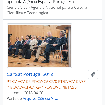
apoio da Agência Espacial Portuguesa.
Ciência Viva - Agência Nacional para a Cultura
Científica e Tecnológica
CanSat Portugal 2018
Adici
PT CV ACV-CF-PT/CV/CV-CF/8-PT/CV/CV-CF/8/1-
PT/CV/CV-CF/8/1/2-PT/CV/CV-CF/8/1/2/3
·
Item
·
2018-04-26
Parte de
Arquivo Ciência Viva