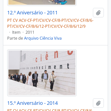
12.º Aniversário - 2011
Adici
PT CV ACV-CF-PT/CV/CV-CF/8-PT/CV/CV-CF/8/6-
PT/CV/CV-CF/8/6/12-PT/CV/CV-CF/8/6/12/9
·
Item
·
2011
Parte de
Arquivo Ciência Viva
15.º Aniversário - 2014
Adici
PT CV ACV-CF-PT/CV/CV-CF/8-PT/CV/CV-CF/8/6-