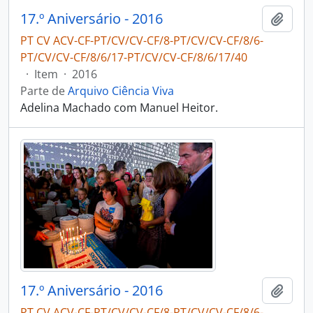
17.º Aniversário - 2016
Adici
PT CV ACV-CF-PT/CV/CV-CF/8-PT/CV/CV-CF/8/6-
PT/CV/CV-CF/8/6/17-PT/CV/CV-CF/8/6/17/40
·
Item
·
2016
Parte de
Arquivo Ciência Viva
Adelina Machado com Manuel Heitor.
17.º Aniversário - 2016
Adici
PT CV ACV-CF-PT/CV/CV-CF/8-PT/CV/CV-CF/8/6-