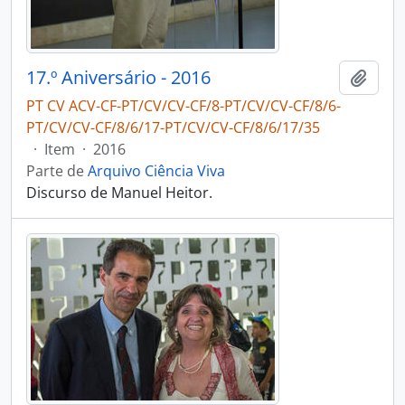
17.º Aniversário - 2016
Adici
PT CV ACV-CF-PT/CV/CV-CF/8-PT/CV/CV-CF/8/6-
PT/CV/CV-CF/8/6/17-PT/CV/CV-CF/8/6/17/35
·
Item
·
2016
Parte de
Arquivo Ciência Viva
Discurso de Manuel Heitor.