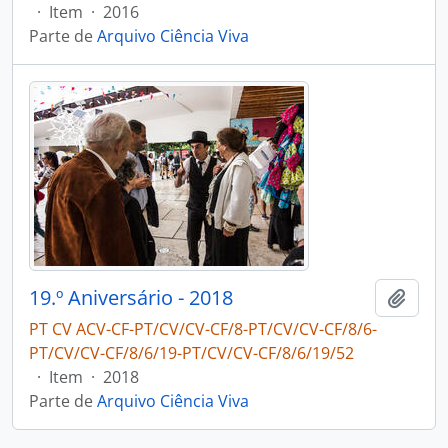
·
Item
·
2016
Parte de
Arquivo Ciência Viva
19.º Aniversário - 2018
Adici
PT CV ACV-CF-PT/CV/CV-CF/8-PT/CV/CV-CF/8/6-
PT/CV/CV-CF/8/6/19-PT/CV/CV-CF/8/6/19/52
·
Item
·
2018
Parte de
Arquivo Ciência Viva