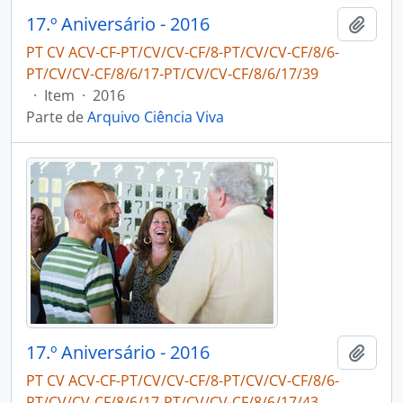
17.º Aniversário - 2016
Adici
PT CV ACV-CF-PT/CV/CV-CF/8-PT/CV/CV-CF/8/6-
PT/CV/CV-CF/8/6/17-PT/CV/CV-CF/8/6/17/39
·
Item
·
2016
Parte de
Arquivo Ciência Viva
17.º Aniversário - 2016
Adici
PT CV ACV-CF-PT/CV/CV-CF/8-PT/CV/CV-CF/8/6-
PT/CV/CV-CF/8/6/17-PT/CV/CV-CF/8/6/17/43