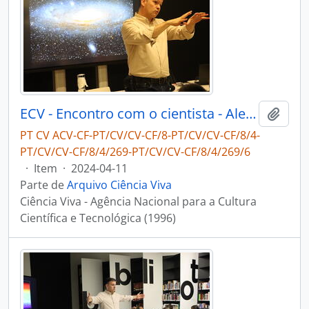
ECV - Encontro com o cientista - Alexandre Cabral
Adici
PT CV ACV-CF-PT/CV/CV-CF/8-PT/CV/CV-CF/8/4-
PT/CV/CV-CF/8/4/269-PT/CV/CV-CF/8/4/269/6
·
Item
·
2024-04-11
Parte de
Arquivo Ciência Viva
Ciência Viva - Agência Nacional para a Cultura
Científica e Tecnológica (1996)