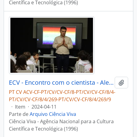
Científica e Tecnológica (1996)
ECV - Encontro com o cientista - Alexandre Cabral
Adici
PT CV ACV-CF-PT/CV/CV-CF/8-PT/CV/CV-CF/8/4-
PT/CV/CV-CF/8/4/269-PT/CV/CV-CF/8/4/269/9
·
Item
·
2024-04-11
Parte de
Arquivo Ciência Viva
Ciência Viva - Agência Nacional para a Cultura
Científica e Tecnológica (1996)