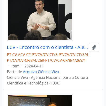
ECV - Encontro com o cientista - Alexandre Cabral
Adici
PT CV ACV-CF-PT/CV/CV-CF/8-PT/CV/CV-CF/8/4-
PT/CV/CV-CF/8/4/269-PT/CV/CV-CF/8/4/269/1
·
Item
·
2024-04-11
Parte de
Arquivo Ciência Viva
Ciência Viva - Agência Nacional para a Cultura
Científica e Tecnológica (1996)