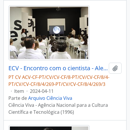
ECV - Encontro com o cientista - Alexandre Cabral
Adici
PT CV ACV-CF-PT/CV/CV-CF/8-PT/CV/CV-CF/8/4-
PT/CV/CV-CF/8/4/269-PT/CV/CV-CF/8/4/269/3
·
Item
·
2024-04-11
Parte de
Arquivo Ciência Viva
Ciência Viva - Agência Nacional para a Cultura
Científica e Tecnológica (1996)