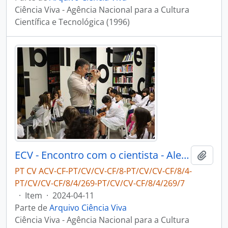
Ciência Viva - Agência Nacional para a Cultura
Científica e Tecnológica (1996)
ECV - Encontro com o cientista - Alexandre Cabral
Adici
PT CV ACV-CF-PT/CV/CV-CF/8-PT/CV/CV-CF/8/4-
PT/CV/CV-CF/8/4/269-PT/CV/CV-CF/8/4/269/7
·
Item
·
2024-04-11
Parte de
Arquivo Ciência Viva
Ciência Viva - Agência Nacional para a Cultura