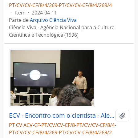
PT/CV/CV-CF/8/4/269-PT/CV/CV-CF/8/4/269/4
·
Item
·
2024-04-11
Parte de
Arquivo Ciência Viva
Ciência Viva - Agência Nacional para a Cultura
Científica e Tecnológica (1996)
ECV - Encontro com o cientista - Alexandre Cabral
Adici
PT CV ACV-CF-PT/CV/CV-CF/8-PT/CV/CV-CF/8/4-
PT/CV/CV-CF/8/4/269-PT/CV/CV-CF/8/4/269/2