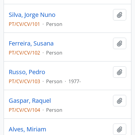
Silva, Jorge Nuno
Add t
PT/CV/CV/101
·
Person
Ferreira, Susana
Add t
PT/CV/CV/102
·
Person
Russo, Pedro
Add t
PT/CV/CV/103
·
Person
·
1977-
Gaspar, Raquel
Add t
PT/CV/CV/104
·
Person
Alves, Miriam
Add t