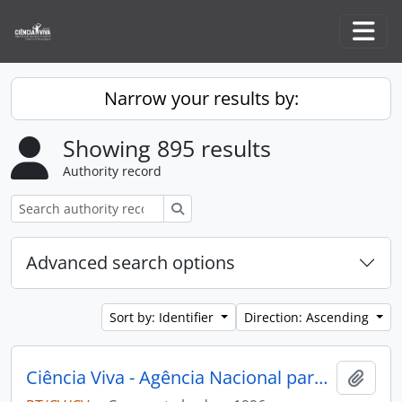
Skip to main content
Togg
Narrow your results by:
Showing 895 results
Authority record
Search
Advanced search options
Sort by: Identifier
Direction: Ascending
Ciência Viva - Agência Nacional para a Cultura Científica e Tecnológica
Add t