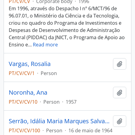
PT/CV/CV
·
Corporate body
·
1996
Em 1996, através do Despacho I nº 6/MCT/96 de
96.07.01, o Ministério da Ciência e da Tecnologia,
criou no quadro do Programa de Investimentos e
Despesas de Desenvolvimento de Administração
Central (PIDDAC) da JNICT, o Programa de Apoio ao
Ensino e
…
Read more
Vargas, Rosalia
Add t
PT/CV/CV/1
·
Person
Noronha, Ana
Add t
PT/CV/CV/10
·
Person
·
1957
Serrão, Idália Maria Marques Salvador
Add t
PT/CV/CV/100
·
Person
·
16 de maio de 1964