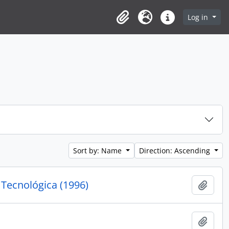
Log in
Clipboard
Language
Quick links
Sort by: Name
Direction: Ascending
e Tecnológica (1996)
Add t
Add t