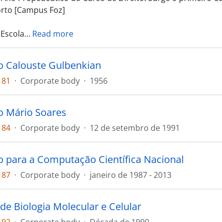
Porto [Campus Foz]
 Escola
…
Read more
 Calouste Gulbenkian
181
·
Corporate body
·
1956
 Mário Soares
184
·
Corporate body
·
12 de setembro de 1991
 para a Computação Científica Nacional
187
·
Corporate body
·
janeiro de 1987 - 2013
 de Biologia Molecular e Celular