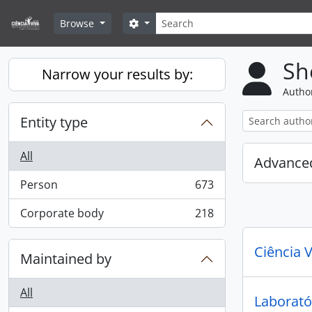
Skip to main content
Search
Search options
Browse
Sh
Narrow your results by:
Author
Entity type
All
Advanced
Person
673
, 673 results
Corporate body
218
, 218 results
Ciência V
Maintained by
All
Laborató