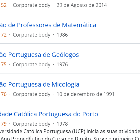
152
·
Corporate body
·
29 de Agosto de 2014
ão de Professores de Matemática
172
·
Corporate body
·
1986
ão Portuguesa de Geólogos
175
·
Corporate body
·
1976
ão Portuguesa de Micologia
176
·
Corporate body
·
10 de dezembro de 1991
dade Católica Portuguesa do Porto
179
·
Corporate body
·
1978
versidade Católica Portuguesa (UCP) inicia as suas atividad
 Ano Propedêutico do Curso de Direito. Surge o primeiro Cu