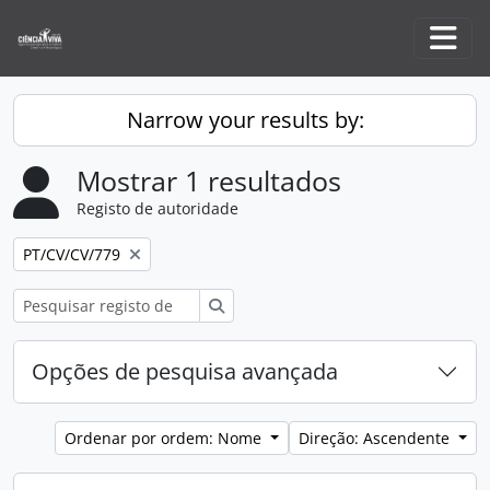
Skip to main content
Togg
Narrow your results by:
Mostrar 1 resultados
Registo de autoridade
Remove filter:
PT/CV/CV/779
Pesquisar
Opções de pesquisa avançada
Ordenar por ordem: Nome
Direção: Ascendente