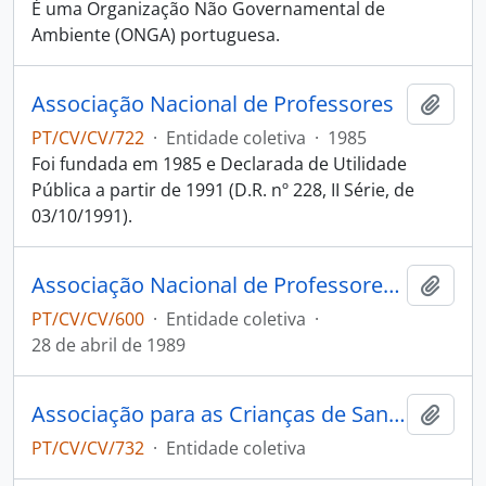
É uma Organização Não Governamental de
Ambiente (ONGA) portuguesa.
Associação Nacional de Professores
Adici
PT/CV/CV/722
·
Entidade coletiva
·
1985
Foi fundada em 1985 e Declarada de Utilidade
Pública a partir de 1991 (D.R. nº 228, II Série, de
03/10/1991).
Associação Nacional de Professores de Electrotecnia e Electrónica
Adici
PT/CV/CV/600
·
Entidade coletiva
·
28 de abril de 1989
Associação para as Crianças de Santa Maria
Adici
PT/CV/CV/732
·
Entidade coletiva