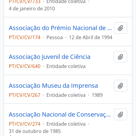
PT/CV/CV/733
·
Entidade coletiva
·
4 de janeiro de 2010
Associação do Prémio Nacional de Literatura Juvenil Ferreira de Castro
Adici
PT/CV/CV/174
·
Pessoa
·
12 de Abril de 1994
Associação Juvenil de Ciência
Adici
PT/CV/CV/640
·
Entidade coletiva
Associação Museu da Imprensa
Adici
PT/CV/CV/267
·
Entidade coletiva
·
1989
Associação Nacional de Conservação da Natureza
Adici
PT/CV/CV/274
·
Entidade coletiva
·
31 de outubro de 1985