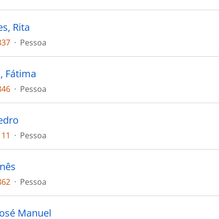
s, Rita
837
·
Pessoa
, Fátima
846
·
Pessoa
edro
111
·
Pessoa
Inês
862
·
Pessoa
José Manuel