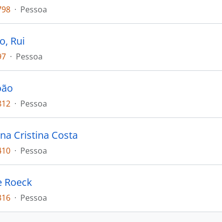
798
·
Pessoa
o, Rui
97
·
Pessoa
oão
812
·
Pessoa
Ana Cristina Costa
410
·
Pessoa
e Roeck
316
·
Pessoa