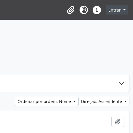
Entrar
Clipboard
Idioma
Ligações rápidas
Ordenar por ordem: Nome
Direção: Ascendente
Adici