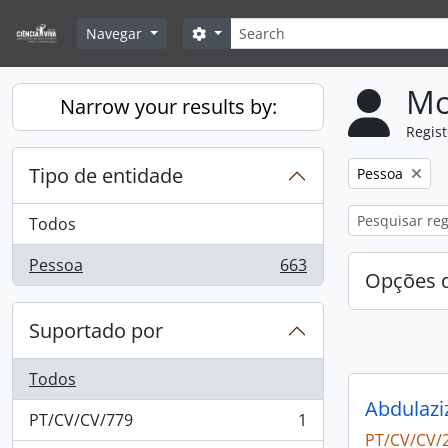
Skip to main content
Pesquisar
Search options
Navegar
Mo
Narrow your results by:
Regis
Tipo de entidade
Remove filter:
Pessoa
Todos
Pessoa
663
, 663 resultados
Opções d
Suportado por
Todos
Abdulazi
PT/CV/CV/779
1
, 1 resultados
PT/CV/CV/