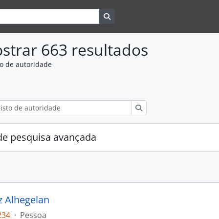
Search in browse page
strar 663 resultados
to de autoridade
Pesquisar
e pesquisa avançada
z Alhegelan
234
·
Pessoa